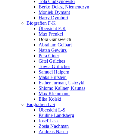
Tola Cudzynowski
Berko Deicz, Niemenczyn
Moniek Dymant
Harry Dymbort
Biografien F-K
Übersicht F-K
Max Frenkel
Dora Ganzweich
Abraham Gelbart
Natan Gewürz
Pera Giner
Gitel Grilches
Towia Grilliches
Samuel Halpern
Maks Hilfstein
Esther Jurman, Ustrzyki
Shlomo Kallner, Kaunas
Max Kleinmann
Elka Kolski
Biografien L-S
Übersicht L-S
Pauline Landsberg
Josef Lask
Zosia Nachman
Andreas Nasch