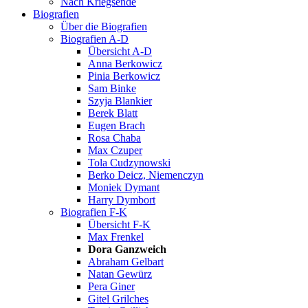
Nach Kriegsende
Biografien
Über die Biografien
Biografien A-D
Übersicht A-D
Anna Berkowicz
Pinia Berkowicz
Sam Binke
Szyja Blankier
Berek Blatt
Eugen Brach
Rosa Chaba
Max Czuper
Tola Cudzynowski
Berko Deicz, Niemenczyn
Moniek Dymant
Harry Dymbort
Biografien F-K
Übersicht F-K
Max Frenkel
Dora Ganzweich
Abraham Gelbart
Natan Gewürz
Pera Giner
Gitel Grilches