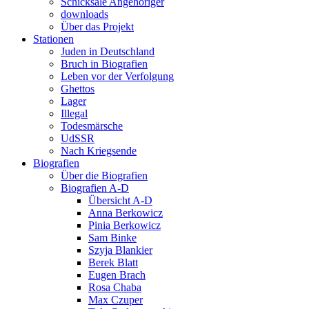
Schicksale Angehöriger
downloads
Über das Projekt
Stationen
Juden in Deutschland
Bruch in Biografien
Leben vor der Verfolgung
Ghettos
Lager
Illegal
Todesmärsche
UdSSR
Nach Kriegsende
Biografien
Über die Biografien
Biografien A-D
Übersicht A-D
Anna Berkowicz
Pinia Berkowicz
Sam Binke
Szyja Blankier
Berek Blatt
Eugen Brach
Rosa Chaba
Max Czuper