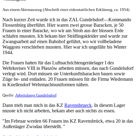
Aus einem Aktenauszug (Abschrift einer eidesstattlichen Erklärung, ca. 1954)
Nach kurzer Zeit wurde ich in das ZAL Gundelsdorf—Kommando
Flossenbürg überführt. Hier waren zwei grosse Baracken, je 50
Frauen in einer Baracke, wo wir am Stroh aus der blossen Erde
schlafen mussten. Ich bekam hier Sträflingskleider und wurde zur
Zwangsarbeit auf einen Bahnhof geführt, wo wir vollbeladene
Waggons verschieben mussten. Hier war ich ungefähr bis Winter
1944.
Die Frauen hatten für das Luftnachrichtengerätelager I des
Wehrkreises VIII in Płaszów arbeiten müssen, das nach Gundelsdorf
verlegt wird. Dort müssen sie Unterkunftsbaracken bauen sowie
Züge be- und entladen. 20 Frauen müssen für die Firma Wiedemann
in Knellendorf Wehrmachtsuniformen nähen.
Quelle:
Arbeitslager Gundelsdorf
Dann trieb man mich in das KZ
Ravensbrueck
. In diesem Lager
musste ich nicht arbeiten, bekam aber auch nichts zu essen.
"Im Februar werden 66 Frauen ins KZ Ravensbrück, etwa 20 in das
Außenlager Zwodau überstellt. "