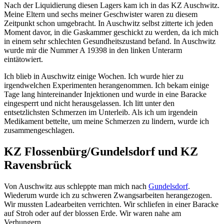
Nach der Liquidierung diesen Lagers kam ich in das KZ Auschwitz.
Meine Eltern und sechs meiner Geschwister waren zu diesem
Zeitpunkt schon umgebracht. In Auschwitz selbst zitterte ich jeden
Moment davor, in die Gaskammer geschickt zu werden, da ich mich
in einem sehr schlechten Gesundheitszustand befand. In Auschwitz
wurde mir die Nummer A 19398 in den linken Unterarm
eintätowiert.
Ich blieb in Auschwitz einige Wochen. Ich wurde hier zu
irgendwelchen Experimenten herangenommen. Ich bekam einige
Tage lang hintereinander Injektionen und wurde in eine Baracke
eingesperrt und nicht herausgelassen. Ich litt unter den
entsetzlichsten Schmerzen im Unterleib. Als ich um irgendein
Medikament bettelte, um meine Schmerzen zu lindern, wurde ich
zusammengeschlagen.
KZ Flossenbürg/Gundelsdorf und KZ
Ravensbrück
Von Auschwitz aus schleppte man mich nach
Gundelsdorf
.
Wiederum wurde ich zu schweren Zwangsarbeiten herangezogen.
Wir mussten Ladearbeiten verrichten. Wir schliefen in einer Baracke
auf Stroh oder auf der blossen Erde. Wir waren nahe am
Verhungern.