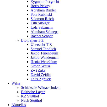
Zygmunt Pergricht
Boris Piekny
Abraham Rimler
Pola Rubinski
Salomon Reich
Lilli Silbiger
Lola Salzmann
Abraham Schneps
Rachel Schper
Biografien T-Z
Übersicht T-Z
Samuel Tandlich
Jakob Tenenbaum
Jakob Wanderman
Henia Weissblum
Simon Weisz
Zwi Zaks
David Zejtlin
Felix Zgnilek
Wilna
Schicksale Wilnaer Juden
Baltische Lager
KZ Stutthof
Nach Stutthof
Aktuelles