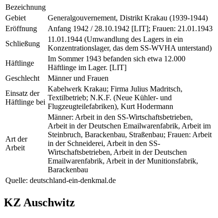
Bezeichnung
Gebiet
Generalgouvernement, Distrikt Krakau (1939-1944)
Eröffnung
Anfang 1942 / 28.10.1942 [LIT]; Frauen: 21.01.1943
11.01.1944 (Umwandlung des Lagers in ein
Schließung
Konzentrationslager, das dem SS-WVHA unterstand)
Im Sommer 1943 befanden sich etwa 12.000
Häftlinge
Häftlinge im Lager. [LIT]
Geschlecht
Männer und Frauen
Kabelwerk Krakau; Firma Julius Madritsch,
Einsatz der
Textilbetrieb; N.K.F. (Neue Kühler- und
Häftlinge bei
Flugzeugteilefabriken), Kurt Hodermann
Männer: Arbeit in den SS-Wirtschaftsbetrieben,
Arbeit in der Deutschen Emailwarenfabrik, Arbeit im
Steinbruch, Barackenbau, Straßenbau; Frauen: Arbeit
Art der
in der Schneiderei, Arbeit in den SS-
Arbeit
Wirtschaftsbetrieben, Arbeit in der Deutschen
Emailwarenfabrik, Arbeit in der Munitionsfabrik,
Barackenbau
Quelle: deutschland-ein-denkmal.de
KZ Auschwitz