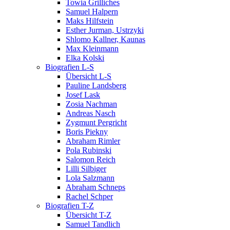
Towia Grilliches
Samuel Halpern
Maks Hilfstein
Esther Jurman, Ustrzyki
Shlomo Kallner, Kaunas
Max Kleinmann
Elka Kolski
Biografien L-S
Übersicht L-S
Pauline Landsberg
Josef Lask
Zosia Nachman
Andreas Nasch
Zygmunt Pergricht
Boris Piekny
Abraham Rimler
Pola Rubinski
Salomon Reich
Lilli Silbiger
Lola Salzmann
Abraham Schneps
Rachel Schper
Biografien T-Z
Übersicht T-Z
Samuel Tandlich