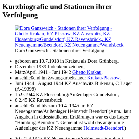
Kurzbiografie und Stationen ihrer
Verfolgung
Dora Ganzweich - Stationen ihrer Verfolgung
geboren am 10.7.1918 in Krakau als Dora Grünberg.
Dezember 1939 Judenkennzeichen,
März/April 1941 - Juni 1942
Ghetto Krakau
,
anschließend im Zwangsarbeitslager
Krakau-Plaszow
,
Juni 1944 - August 1944 KZ Auschwitz-Birkenau, C-Lager
(A-19398)
15.9.1944 KZ Flossenbürg/Außenlager Gundelsdorf,
6.2.45 KZ Ravensbrück,
anschließend bis zum 10.4. 1945 im KZ
Neuengamme/Außenlager Helmstedt-Beendorf
(Anm.: laut
Angaben in eidesstattlichen Erklärungen war es das Lager
"Hamburg-Benndorf". Gemeint ist wohl das angeführte
Außenlager des KZ Neuengamme
Helmstedt-Beendorf
.)
20./21.4.1945 KZ Neuengamme/Außenlager Hamburg-