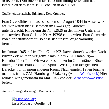
Schweden. Dort blieb ich bis 1948 und immigrierte dann nach
Israel. Seit dem Jahre 1956 lebe ich in den USA.
Quelle: eidesstattliche Erklärung Dora Grünberg
Frau G. erzählte mir, dass sie schon seit August 1944 in Auschwitz
sei. Wir waren hier zusammen im C—Lager, Birkenau
untergebracht. Ich bekam die Nr. 52929 in den linken Unterarm
eintätowiert, Frau G. hatte Nr. A 19398 eintätowiert. Frau G. wurde
von hier abtransportiert, so dass sich unsere Wege vorläufig
trennten.
Im Januar 1945 traf ich Frau G. im KZ Ravensbrueck wieder. Nach
kurzer Zeit wurden wir gemeinsam in das ZAL Hamburg—
Benndorf überführt. Wir waren zusammen im Quarantäne—Block
untergebracht. Frau G. hatte Typhus. Wir lagen in der gleichen
Baracke, nur in einem anderen Raum. Nach einigen Tagen brachte
man uns in das ZAL Hamburg—Walzberg (Anm.:
Wandsbeck
) Hier
wurden wir gemeinsam im Mai 1945 von der
Bernadotte—Aktion
befreit.
Aus der Aussage der Zeugin Karola G. von 1954?
Liste Mollarp; Quelle: [8]