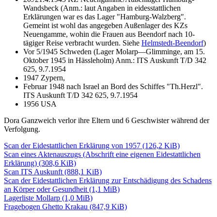
Wandsbeck
(Anm.: laut Angaben in eidesstattlichen
Erklärungen war es das Lager "Hamburg-Walzberg".
Gemeint ist wohl das angegeben Außenlager des KZs
Neuengamme, wohin die Frauen aus Beendorf nach 10-
tägiger Reise verbracht wurden. Siehe
Helmstedt-Beendorf
)
Vor 5/1945 Schweden (Lager Molarp—Glimminge, am 15.
Oktober 1945 in Hässleholm)
Anm.: ITS Auskunft T/D 342
625, 9.7.1954
1947 Zypern,
Februar 1948 nach Israel an Bord des Schiffes "Th.Herzl".
ITS Auskunft T/D 342 625, 9.7.1954
1956 USA
Dora Ganzweich verlor ihre Eltern und 6 Geschwister während der
Verfolgung.
Scan der Eidestattlichen Erklärung von 1957 (126,2 KiB)
Scan eines Aktenauszugs (Abschrift eine eigenen Eidestattlichen
Erklärung) (308,6 KiB)
Scan ITS Auskunft (888,1 KiB)
Scan der Eidestattlichen Erklärung zur Entschädigung des Schadens
an Körper oder Gesundheit (1,1 MiB)
Lagerliste Mollarp (1,0 MiB)
Fragebogen Ghetto Krakau (847,9 KiB)