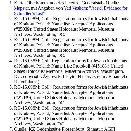
Karte: Oberkommando des Heeres / Generalstab, Quelle:
Mapster
, mit Angaben von
Yad Vashem: "Aerial Evidence for
Schindler’s List"
RG-15.098M; Coll.: Registration forms for Jewish inhabitants
of Krakow, Poland; Name list: Accepted Applications
(#25039); United States Holocaust Memorial Museum
Archives, Washington, DC.
RG-15.098M; Coll.: Registration forms for Jewish inhabitants
of Krakow, Poland; Name list: Accepted Applications
(#25039); United States Holocaust Memorial Museum
Archives, Washington, DC.
RG-15.058M; Coll. Registration forms for Jewish inhabitants
of Krakow, Poland; Name List: Protokoll (#45188); United
States Holocaust Memorial Museum Archives, Washington,
DC. copyright: Żydowski Instytut Historyczny im. Emanuela
Ringelbluma)
RG-15.098M; Coll.: Registration forms for Jewish inhabitants
of Krakow, Poland; Name list: Accepted Applications
(#25039); United States Holocaust Memorial Museum
Archives, Washington, DC.
RG-15.098M; Coll.: Registration forms for Jewish inhabitants
of Krakow, Poland; Name list: Accepted Applications
(#25039); United States Holocaust Memorial Museum
Archives, Washington, DC.
Quelle: KZ-Gedenkstätte Flossenbürg, Signatur: AGFl